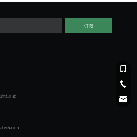
订阅
181-144
0766-29
城镇新成
tech003
号
s-tech.com